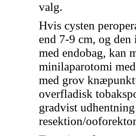
valg.
Hvis cysten peroperat
end 7-9 cm, og den 
med endobag, kan ma
minilaparotomi med 
med grov knæpunktur
overfladisk tobakspo
gradvist udhentning
resektion/ooforekto