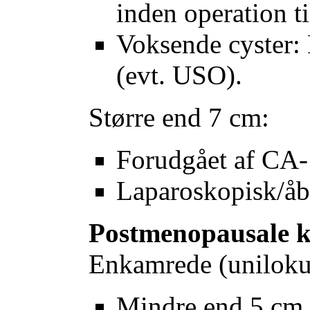
inden operation t
Voksende cyster:
(evt. USO).
Større end 7 cm:
Forudgået af CA
Laparoskopisk/åb
Postmenopausale k
Enkamrede (uniloku
Mindre end 5 cm