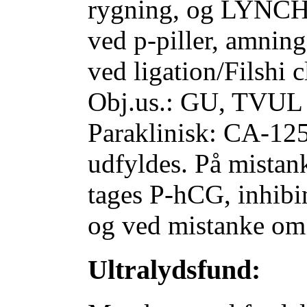
rygning, og LYNCH
ved p-piller, amning
ved ligation/Filshi c
Obj.us.: GU, TVUL 
Paraklinisk: CA-12
udfyldes. På mistan
tages P-hCG, inhibi
og ved mistanke o
Ultralydsfund: