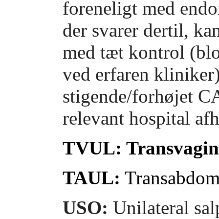
foreneligt med endo
der svarer dertil, k
med tæt kontrol (bl
ved erfaren kliniker)
stigende/forhøjet C
relevant hospital af
TVUL: Transvagina
TAUL:
Transabdomi
USO:
Unilateral sa