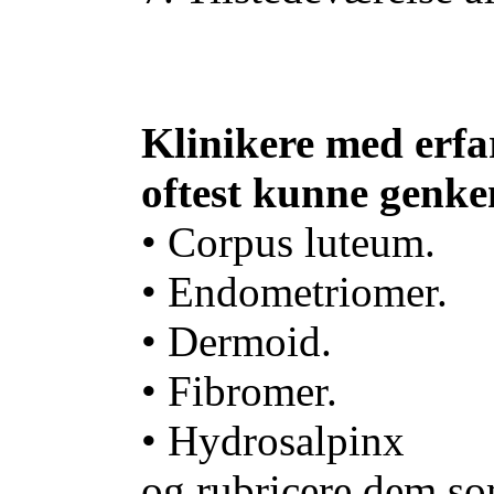
Klinikere med erfa
oftest kunne genke
• Corpus luteum.
• Endometriomer.
• Dermoid.
• Fibromer.
• Hydrosalpinx
og rubricere dem so