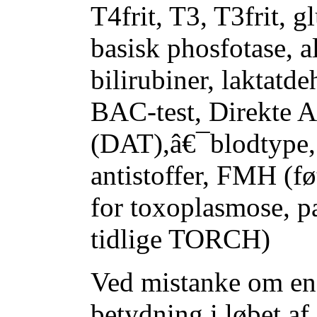
T4frit, T3, T3frit, 
basisk phosfotase, 
bilirubiner, laktatd
BAC-test, Direkte A
(DAT),â€¯blodtype, 
antistoffer, FMH (f
for toxoplasmose, 
tidlige TORCH)
Ved mistanke om en 
betydning i løbet af 