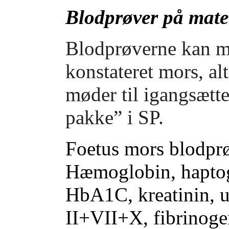
Blodprøver på mate
Blodprøverne kan me
konstateret mors, al
møder til igangsætte
pakke” i SP.
Foetus mors blodpr
Hæmoglobin, haptogl
HbA1C, kreatinin, u
II+VII+X, fibrinoge