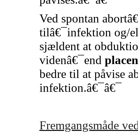
Ved spontan abortâ
tilâ€¯infektion og/e
sjældent at obdukti
videnâ€¯end
place
bedre til at påvise 
infektion.â€¯â€¯
Fremgangsmåde ved