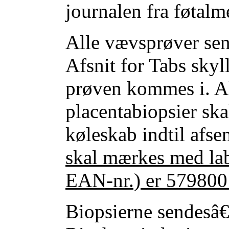
journalen fra føtalme
Alle vævsprøver send
Afsnit for Tabs sky
prøven kommes i. Ak
placentabiopsier skal
køleskab indtil afse
skal mærkes med lab
EAN-nr.) er 57980
Biopsierne sendesâ€¯