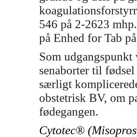
koagulationsforstyrr
546 på 2-2623 mhp.
på Enhed for Tab på
Som udgangspunkt vi
senaborter til fødse
særligt komplicered
obstetrisk BV, om pa
fødegangen.
Cytotec® (Misoprost