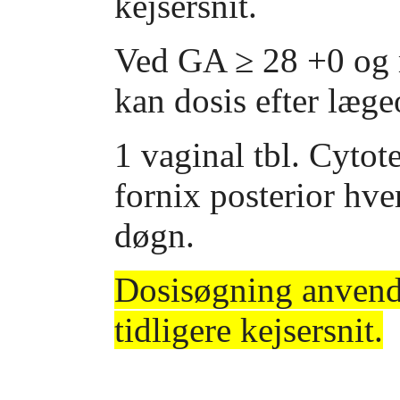
kejsersnit.
Ved GA ≥ 28 +0 og m
kan dosis efter læge
1 vaginal tbl. Cytot
fornix posterior hve
døgn.
Dosisøgning anvend
tidligere kejsersnit.