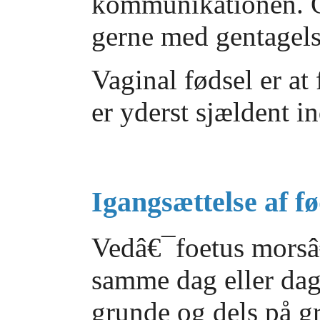
kommunikationen. G
gerne med gentagels
Vaginal fødsel er at
er yderst sjældent in
Igangsættelse af fø
Vedâ€¯foetus morsâ
samme dag eller dage
grunde og dels på gr