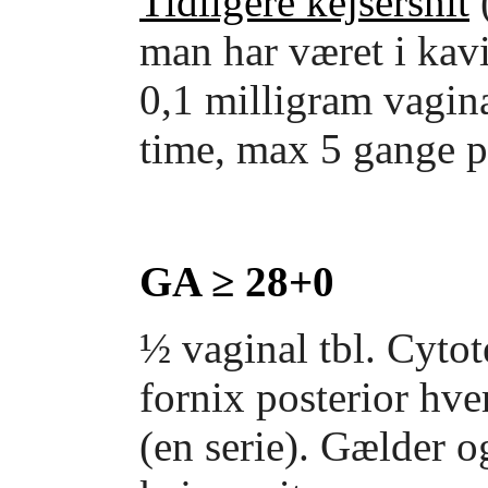
Tidligere kejsersnit
(
man har været i kavi
0,1 milligram vagina
time, max 5 gange p
GA ≥ 28+0
½ vaginal tbl. Cytot
fornix posterior hv
(en serie). Gælder o