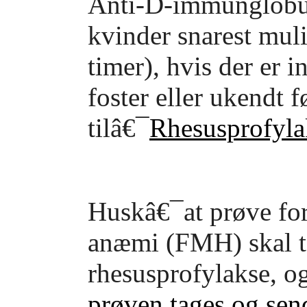
Anti-D-immunglobul
kvinder snarest muli
timer), hvis der er i
foster eller ukendt f
tilâ€¯
Rhesusprofylak
Husk
â€¯at prøve fo
anæmi (FMH) skal ta
rhesusprofylakse, o
prøven tages og sen