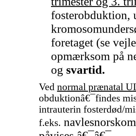
trimester og 3. tr
fosterobduktion, 
kromosomundersøg
foretaget (se vej
opmærksom på ne
og
svartid.
Ved
normal prænatal U
obduktionâ€¯findes mis
intrauterin fosterdød/m
navlesnorskomp
f.eks.
påvises.â€¯â€¯