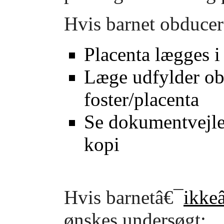
Hvis barnet obduce
Placenta lægges i
Læge udfylder ob
foster/placenta
Se dokumentvejle
kopi
Hvis barnetâ€¯
ikke
ønskes undersøgt: