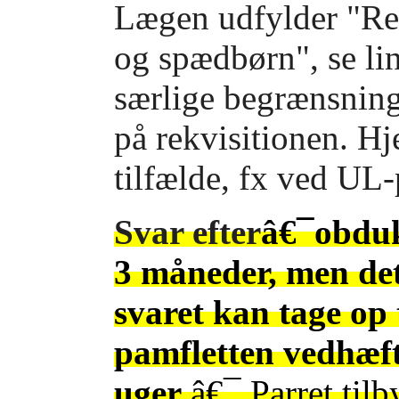
Lægen udfylder "Rek
og spædbørn", se li
særlige begrænsning
på rekvisitionen. Hj
tilfælde, fx ved UL-
Svar efter
â€¯obdukt
3 måneder, men det 
svaret kan tage op
pamfletten vedhæft
uger
.â€¯ Parret til