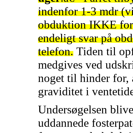
indenfor 1-3 mdr (vi
obduktion IKKE fore
endeligt svar på ob
telefon.
Tiden til op
medgives ved udskri
noget til hinder for,
graviditet i ventetid
Undersøgelsen blive
uddannede fosterpat