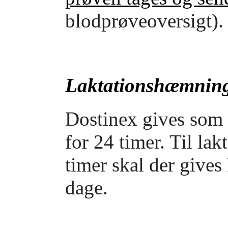
blodprøveoversigt).
Laktationshæmnin
Dostinex gives som
for 24 timer. Til l
timer skal der give
dage.