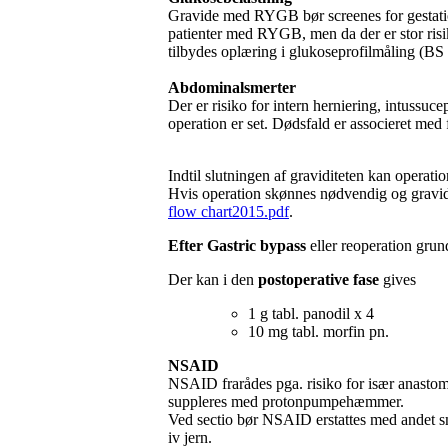
Gravide med RYGB bør screenes for gestation
patienter med RYGB, men da der er stor ris
tilbydes oplæring i glukoseprofilmåling (BS
Abdominalsmerter
Der er risiko for intern herniering, intussuc
operation er set. Dødsfald er associeret med 
Indtil slutningen af graviditeten kan operatio
Hvis operation skønnes nødvendig og gravidi
flow chart2015.pdf
.
Efter Gastric bypass
eller reoperation gru
Der kan i den
postoperative fase
gives
1 g tabl. panodil x 4
10 mg tabl. morfin pn.
NSAID
NSAID frarådes pga. risiko for især anast
suppleres med protonpumpehæmmer.
Ved sectio bør NSAID erstattes med andet sm
iv jern.