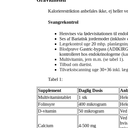
Kalorierestriktion anbefales ikke, ej hell
Svangrekontrol
Henvises via fødevisitationen til endo
Ses af Bariatisk jordemoder (inklusiv 
Lægekontrol uge
20
mhp. planlægning
Blodprøve
Gastric-bypass (ADIKIR
kontrolleret hos endokrinologerne
(kan
Multivitamin, jern m.m. (se tabel 1).
Tilbud om diætist.
Tilvækstscanning ug
e 30+36
inkl. læ
Tabel 1:
Supplement
Daglig Dosis
Anb
Multivitamintablet
1 stk
Hele
Folinsyre
400 mikrogram
Hele
D-vitamin
50 mikrogram
Ved 
Ved 
hvis
Calcium
4-500 mg