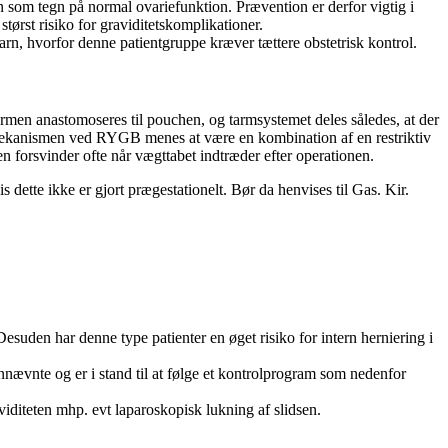
n som tegn på normal ovariefunktion. Prævention er derfor vigtig i
tørst risiko for graviditetskomplikationer.
rn, hvorfor denne patientgruppe kræver tættere obstetrisk kontrol.
men anastomoseres til pouchen, og tarmsystemet deles således, at der
gsmekanismen ved RYGB menes at være en kombination af en restriktiv
 forsvinder ofte når vægttabet indtræder efter operationen.
s dette ikke er gjort prægestationelt. Bør da henvises til Gas. Kir.
uden har denne type patienter en øget risiko for intern herniering i
nnævnte og er i stand til at følge et kontrolprogram som nedenfor
aviditeten mhp. evt laparoskopisk lukning af slidsen.