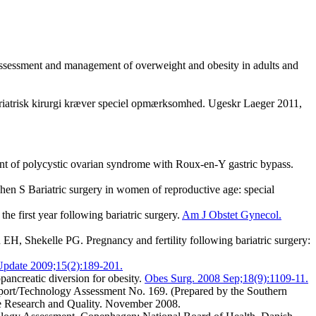
, assessment and management of overweight and obesity in adults and
iatrisk kirurgi kræver speciel opmærksomhed. Ugeskr Laeger 2011,
 of polycystic ovarian syndrome with Roux-en-Y gastric bypass.
en S Bariatric surgery in women of reproductive age: special
e first year following bariatric surgery.
Am J Obstet Gynecol.
, Shekelle PG. Pregnancy and fertility following bariatric surgery:
pdate 2009;15(2):189-201.
ancreatic diversion for obesity.
Obes Surg. 2008 Sep;18(9):1109-11.
port/Technology Assessment No. 169. (Prepared by the Southern
re Research and Quality. November 2008.