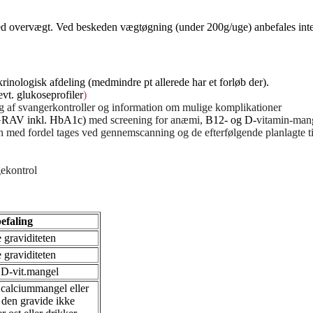
er ved overvægt. Ved beskeden vægtøgning (under 200g/uge) anbefales 
krinologisk afdeling (medmindre pt allerede har et forløb der).
evt. glukoseprofiler
)
 af svangerkontroller og information om mulige komplikationer
GRAV inkl. HbA1c)
med screening for anæmi,
B12- og D-
vitamin-man
 med fordel tages ved gennemscanning og de efterfølgende planlagte t
gekontrol
efaling
 graviditeten
 graviditeten
D-vit.mangel
calciummangel eller
 den gravide ikke