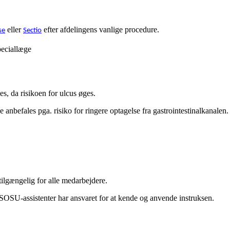
eller
efter afdelingens vanlige procedure.
se
Sectio
speciallæge
es, da risikoen for ulcus øges.
e anbefales pga. risiko for ringere optagelse fra gastrointestinalkana
tilgængelig for alle medarbejdere.
OSU-assistenter har ansvaret for at kende og anvende instruksen.