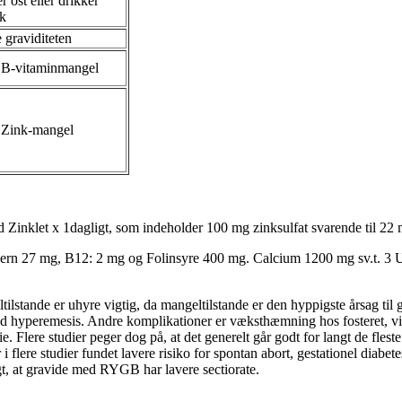
er ost eller drikker
k
 graviditeten
 B-vitaminmangel
 Zink-mangel
 Zinklet x 1dagligt, som indeholder 100 mg zinksulfat svarende til 22 
ern 27 mg, B12: 2 mg og Folinsyre 400 mg. Calcium 1200 mg sv.t. 3 
ilstande er uhyre vigtig, da mangeltilstande er den hyppigste årsag ti
ed hyperemesis. Andre komplikationer er væksthæmning hos fosteret, vi
ie. Flere studier peger dog på, at det generelt går godt for langt de fl
flere studier fundet lavere risiko for spontan abort, gestationel diabet
t, at gravide med RYGB har lavere sectiorate.