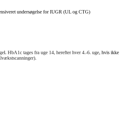
intensiveret undersøgelse for IUGR (UL og CTG)
ge
l.
HbA1c tages fra uge 14, herefter hver 4.-6. uge
, hvis ikke
ilvækstscanninger).