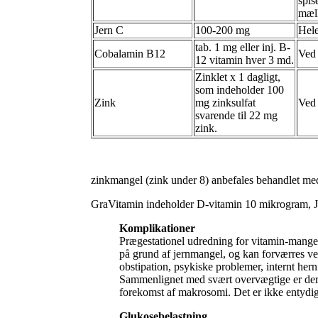
spis
mæl
Jern C
100-200 mg
Hele
tab. 1 mg eller inj. B-
Cobalamin B12
Ved
12 vitamin hver 3 md.
Zinklet x 1 dagligt,
som indeholder 100
Zink
mg zinksulfat
Ved
svarende til 22 mg
zink.
zinkmangel (zink under 8) anbefales behandlet med
GraVitamin indeholder D-vitamin 10 mikrogram, J
Komplikationer
Prægestationel udredning for vitamin-mangelt
på grund af jernmangel, og kan forværres v
obstipation, psykiske problemer, internt hern
Sammenlignet med svært overvægtige er der i 
forekomst af makrosomi. Det er ikke entydig
Glukosebelastning