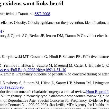
g evidens samt links hertil
 svær fedme i Danmark.
SST 2008
xcellence. Obesity: Obesity, guidance on the prevention, identification
01
7
g J, Gjerris AC, Berlac JF, Jensen DM, Damm P: Graviditet efter bar
orytkowski MT, Gosman G, Hindi P, Schauer PR. Effective treatment
 Yermilov I, Hilton L, Suttorp M, Maggard M, Carter J, Tringale C, Ch
ssess (Full Rep). 2008 Nov;(169):1-51. 10
-Tamir B. Pregnancy outcome of patients who conceive during or after th
Newberry S, Suttorp M, Hilton L, Santry HP, Morton JM, Livingston EH
0(19):2286-96
ctive outcome after bariatric surgery: a critical review.
Hum Reprod U
N. Pregnancy in formerly type 2 diabetes obese women following biliop
en of Reproductive Age: Special Concerns for Pregnancy. Evidence Re
 under Contract No. 290-02-003). Rockville, MD: Agency for Healthca