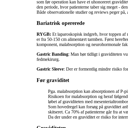
som før operation kan have et uhonoreret gravidite
den periode, hvor patienterne taber sig meget - den
Både observationelle studier og reviews peger på,
Bariatrisk opererede
RYGB:
Et laparoskopisk indgreb, hvor toppen af
er fra 50-150 cm alimentært tarmben. Først hereft
komponent, malabsorption og neurohormonale faktore
Gastric Banding
: Man bør tidligt i graviditeten v
fedmekirurg.
Gastric Sleeve
: Der er formentlig mindre risiko f
Før graviditet
Pga. malabsorption kan absorptionen af P-pil
Risikoen for malabsorption og heraf følgen
løbet af graviditeten med mesenterialtrombo
Som hovedregel kan forsøg på graviditet anbe
skitseret. Ca 70% af patienterne går fra at v
Da der under en graviditet er risiko for inte
Graviditeten