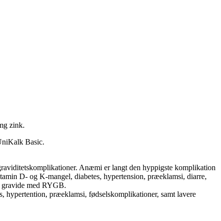
mg zink.
UniKalk Basic.
l graviditetskomplikationer. Anæmi er langt den hyppigste komplikation
tamin D- og K-mangel, diabetes, hypertension, præeklamsi, diarre,
este gravide med RYGB.
es, hypertention, præeklamsi, fødselskomplikationer, samt lavere