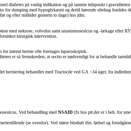
el diabetes på vanlig indikation og på samme tidspunkt i graviditeten
iko for dumping med hypoglykæmi og dertil hørende ubehag frarådes det
 før og efter måltider gennem to dage) hos jdm.
eption med nekrose, volvolus samt anastomoseulcus og -lækage efter RYGB,
forsinket kirurgisk intervention.
n for internt hernie ofte foretages laparoskopisk.
teten er så fremskreden, at sectio er nødvendigt for at behandle tarmli
ndet herniering behandles med Tractocile ved GA <34 uger, fra indledning
omoseulcus. Ved behandling med
NSAID
(fx hos ptt.der er i beh. for sme
ertestillende (se ovenfor). Ved større blodtab ifm. fødsel og forudgåen