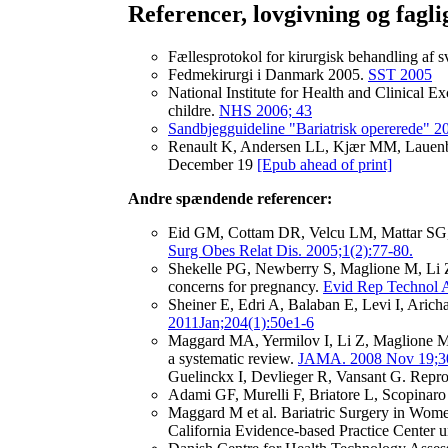
Referencer, lovgivning og fagli
Fællesprotokol for kirurgisk behandling af
Fedmekirurgi i Danmark 2005.
SST 2005
National Institute for Health and Clinical E
childre.
NHS 2006; 43
Sandbjegguideline "Bariatrisk opererede" 2
Renault K, Andersen LL, Kjær MM, Lauenbor
December 19
[Epub ahead of print]
Andre spændende referencer:
Eid GM, Cottam DR, Velcu LM, Mattar SG, K
Surg Obes Relat Dis. 2005;1(2):77-80.
Shekelle PG, Newberry S, Maglione M, Li Z,
concerns for pregnancy.
Evid Rep Technol A
Sheiner E, Edri A, Balaban E, Levi I, Aricha
2011Jan;204(1):50e1-6
Maggard MA, Yermilov I, Li Z, Maglione M, 
a systematic review.
JAMA. 2008 Nov 19;30
Guelinckx I, Devlieger R, Vansant G. Reprodu
Adami GF, Murelli F, Briatore L, Scopinaro 
Maggard M et al. Bariatric Surgery in Wom
California Evidence-based Practice Center