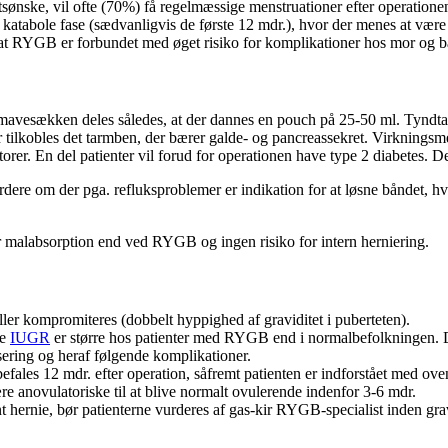
tsønske, vil ofte (70%) få regelmæssige menstruationer efter operatione
 katabole fase (sædvanligvis de første 12 mdr.), hvor der menes at være s
 at RYGB er forbundet med øget risiko for komplikationer hos mor og ba
 mavesækken deles således, at der dannes en pouch på 25-50 ml. Tyndtar
er tilkobles det tarmben, der bærer galde- og pancreassekret. Virknin
r. En del patienter vil forud for operationen have type 2 diabetes. Den
urdere om der pga. refluksproblemer er indikation for at løsne båndet, hvi
or malabsorption end ved RYGB og ingen risiko for intern herniering.
ler kompromiteres (dobbelt hyppighed af graviditet i puberteten).
de
IUGR
er større hos patienter med RYGB end i normalbefolkningen. Des
sering og heraf følgende komplikationer.
fales 12 mdr. efter operation, såfremt patienten er indforstået med ove
ære anovulatoriske til at blive normalt ovulerende indenfor 3-6 mdr.
rnt hernie, bør patienterne vurderes af gas-kir RYGB-specialist inden gr