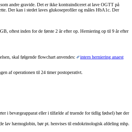
 som andre gravide
. Det er ikke kontraindiceret at lave OGTT på
te. Der kan i stedet laves glukoseprofiler og måles HbA1c. Der
 oftest inden for de første 2 år efter op. Herniering op til 9 år efter
delsen, skal følgende flowchart anvendes:
intern herniering anaest
en af operationen til 24 timer postoperativt.
rter i bevægeapparat eller i tilfælde af truende for tidlig fødsel) bør der
de lav hæmoglobin, bør pt. henvises til endokrinologisk afdeling mhp.