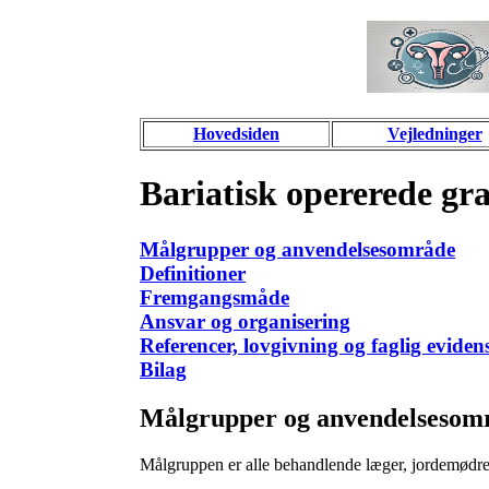
Hovedsiden
Vejledninger
Bariatisk opererede gra
Målgrupper og anvendelsesområde
Definitioner
Fremgangsmåde
Ansvar og organisering
Referencer, lovgivning og faglig evidens
Bilag
Målgrupper og anvendelsesom
Målgruppen er alle behandlende læger, jordemødre,