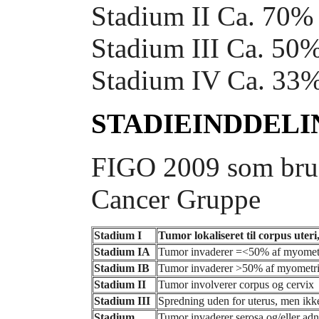
Stadium II Ca. 70%
Stadium III Ca. 50
Stadium IV Ca. 33
STADIEINDDELI
FIGO 2009 som bru
Cancer Gruppe
Stadium I
Tumor lokaliseret til corpus uteri
Stadium IA
Tumor invaderer =<50% af myometr
Stadium IB
Tumor invaderer >50% af myometri
Stadium II
Tumor involverer corpus og cervix
Stadium III
Spredning uden for uterus, men ikke
Stadium
Tumor invaderer serosa og/eller adn