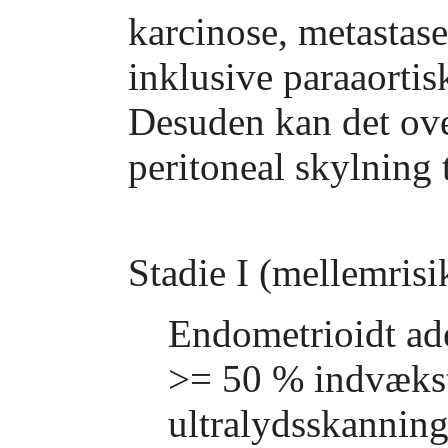
karcinose, metastase
inklusive paraaortis
Desuden kan det over
peritoneal skylning t
Stadie I (mellemrisi
Endometrioidt ad
>= 50 % indvækst
ultralydsskannin