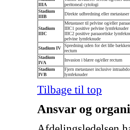
IIIA
peritoneal cytologi
Stadium
Direkte udbredning eller metastaser 
IIIB
Metastaser til pelvine og/eller para
Stadium
IIIC1 positive pelvine lymfeknuder
IIIC
IIIC2 positive paraaortiske lymfek
pelvine lymfeknude
Spredning uden for det lille bækken,
Stadium IV
rectum
Stadium
Invasion i blære og/eller rectum
IVA
Stadium
Fjern metastaser inclusive intraabdo
IVB
lymfeknuder
Tilbage til top
Ansvar og organi
Afdelingsledelsen ha