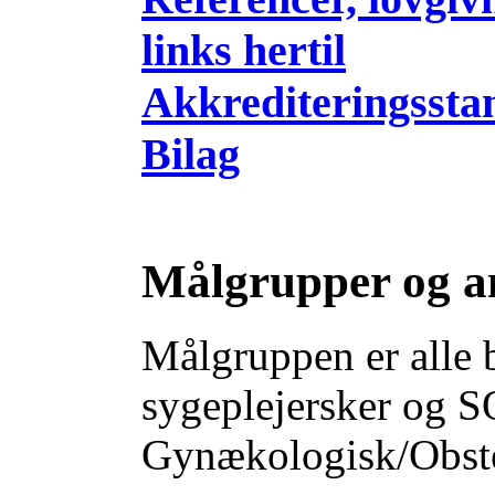
links hertil
Akkrediteringssta
Bilag
Målgrupper og a
Målgruppen er alle 
sygeplejersker og SO
Gynækologisk/Obstet