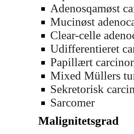
Adenosqamøst ca
Mucinøst adenoc
Clear-celle aden
Udifferentieret c
Papillært carcin
Mixed Müllers t
Sekretorisk carc
Sarcomer
Malignitetsgrad