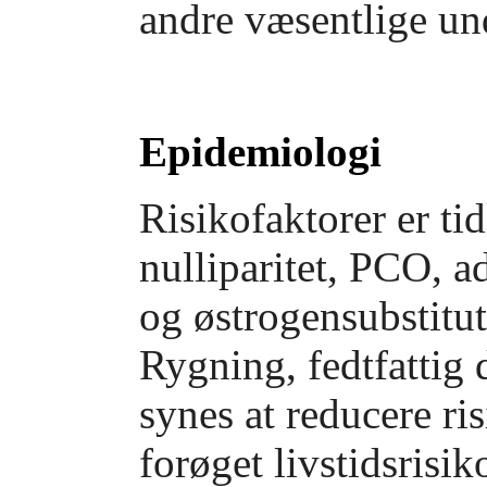
andre væsentlige und
Epidemiologi
Risikofaktorer er t
nulliparitet, PCO, a
og østrogensubstitu
Rygning, fedtfattig d
synes at reducere r
forøget livstidsrisi