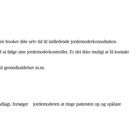
eren booker
ikke
selv tid til indledende jordemoderkonsultation.
f at følge sine jordemoderkontroller. Er det ikke muligt at få kontakt
til genindkaldelser m.m.
r indlagt, forsøger jordemoderen at ringe patienten op og opklare