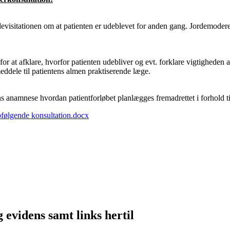
evisitationen om at patienten er udeblevet for anden gang. Jordemoderen
for at afklare, hvorfor patienten udebliver og evt. forklare vigtigheden a
ddele til patientens almen praktiserende læge.
ns anamnese hvordan patientforløbet planlægges fremadrettet i forhold t
pfølgende konsultation.docx
g evidens samt links hertil