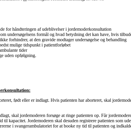
de for håndteringen af udeblivelser i jordemoderkonsultation
et om undersøgelsens formål og hvad betydning det kan have, hvis tilb
er ikke forhindrer, at den gravide modtager undersøgelse og behandling
edst mulige tidspunkt i patientforløbet
ambulante tider
nge uden opfølgning.
erkonsultation:
eret, født eller er indlagt. Hvis patienten har aborteret, skal jordemo
indlagt, skal jordemoderen forsøge at ringe patienten op. Får jordemode
rhold til kapacitet. Jordemoderen skal desuden registrere patienten som u
rerne i svangerambulatoriet for at booke ny tid til patienten og indk