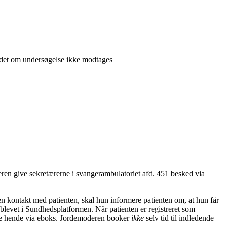
uddet om undersøgelse ikke modtages
deren give sekretærerne i svangerambulatoriet afd. 451 besked via
ren kontakt med patienten, skal hun informere patienten om, at hun får
deblevet i Sundhedsplatformen. Når patienten er registreret som
alde hende via eboks. Jordemoderen booker
ikke
selv tid til indledende