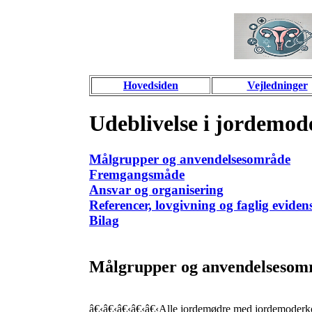
Hovedsiden
Vejledninger
Udeblivelse i jordemod
Målgrupper og anvendelsesområde
Fremgangsmåde
Ansvar og organisering
Referencer, lovgivning og faglig evidens
Bilag
Målgrupper og anvendelsesom
â€‹â€‹â€‹â€‹â€‹Alle jordemødre med jordemoderkon