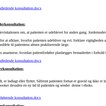
indledende konsultation.docx
erkonsultation:
devisitationen om, at patienten er udeblevet for anden gang. Jordemod
for at afklare, hvorfor patienten udebliver og evt. forklare vigtigheden a
ddele til patientens almen praktiserende læge.
ns anamnese, hvordan patientforløbet planlægges fremadrettet i forhold 
indledende konsultation.docx
erkonsultation:
 er indlagt eller flyttet. Såfremt patienten fortsat er gravid og ikke e
ooker desuden en ny tid til patienten og sender denne i eboks.
pfølgende konsultation.docx
erkonsultation: