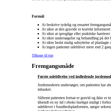
Formål
At beskrive tydelig og ensartet fremgangsmå
At sikre at den gravide er korrekt informer
At sikre at sproglige eller praktiske barrier
At sikre undersøgelse og behandling på det b
At sikre bedst mulig udnyttelse af planlagte 
At ingen patienter udebliver mere end 2 ga
Tilbage til top
Fremgangsmåde
Første udeblivelse ved indledende jordemod
Jordemoderen undersøger, om patienten har abort
inbasket.
Såfremt patienten fortsat er gravid og ikke er 
tilsendt en ny tid i eboks hurtigst muligt i fo
udeblevet i Sundhedsplatformen, sørger sekretæ