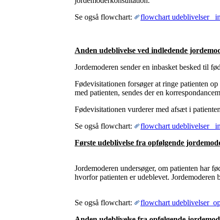
jordemoderkonsultation.
Se også flowchart:
flowchart udeblivelser _
Anden udeblivelse ved indledende jordemod
Jordemoderen sender en inbasket besked til fø
Fødevisitationen forsøger at ringe patienten op 
med patienten, sendes der en korrespondanceme
Fødevisitationen vurderer med afsæt i patiente
Se også flowchart:
flowchart udeblivelser _
Første udeblivelse fra opfølgende jordemod
Jordemoderen undersøger, om patienten har født,
hvorfor patienten er udeblevet. Jordemoderen b
Se også flowchart:
flowchart udeblivelser_o
Anden udeblivelse fra opfølgende jordemod