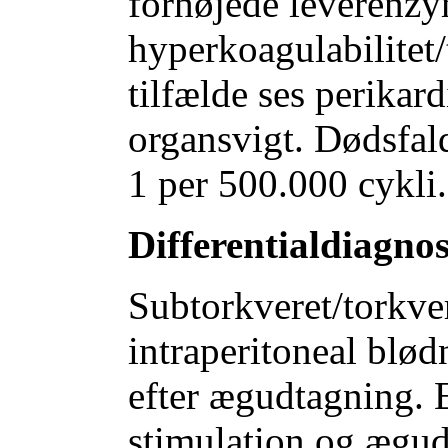
forhøjede leverenzy
hyperkoagulabilitet
tilfælde ses perikar
organsvigt. Dødsfald
1 per 500.000 cykli.
Differentialdiagno
Subtorkveret/torkve
intraperitoneal blød
efter ægudtagning. E
stimulation og ægudt