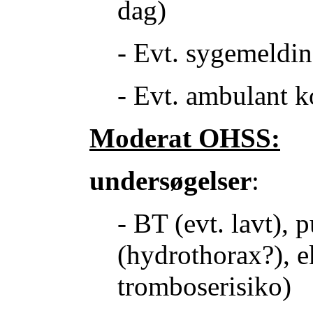
dag)
- Evt. sygemeldi
- Evt. ambulant k
Moderat OHSS:
undersøgelser
:
- BT (evt. lavt), p
(hydrothorax?), e
tromboserisiko)