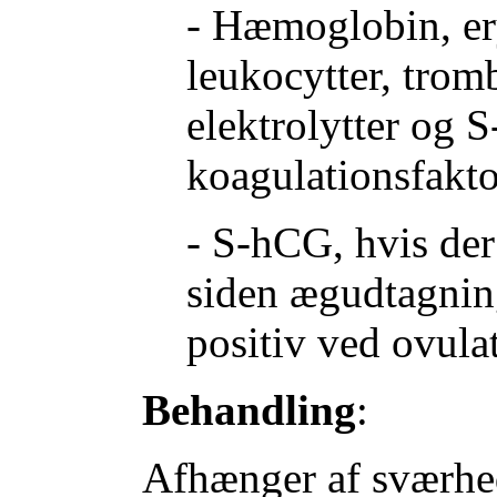
- Hæmoglobin, er
leukocytter, trom
elektrolytter og 
koagulationsfaktor
- S-hCG, hvis der
siden ægudtagning
positiv ved ovul
Behandling
:
Afhænger af sværhe