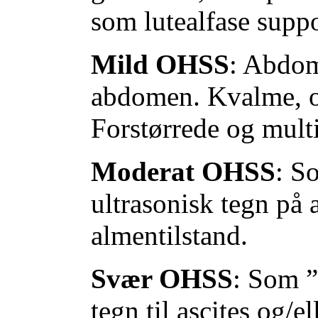
som lutealfase suppo
Mild OHSS
: Abdom
abdomen. Kvalme, op
Forstørrede og multi
Moderat OHSS
: S
ultrasonisk tegn på 
almentilstand.
Svær OHSS
: Som 
tegn til ascites og/