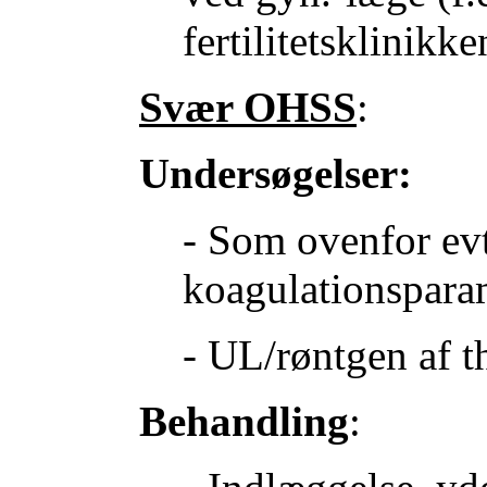
fertilitetsklinikke
Svær OHSS
:
Undersøgelser:
- Som ovenfor ev
koagulationsparam
- UL/røntgen af t
Behandling
: