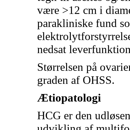
være >12 cm i diame
parakliniske fund 
elektrolytforstyrrels
nedsat leverfunktion
Størrelsen på ovarie
graden af OHSS.
Ætiopatologi
HCG er den udløsend
udvikling af multifo