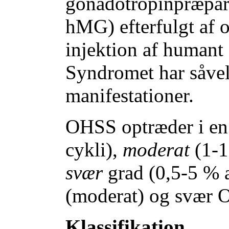
gonadotropinpræpar
hMG) efterfulgt af 
injektion af human
Syndromet har såvel
manifestationer.
OHSS optræder i e
cykli),
moderat
(1-1
svær
grad (0,5-5 % a
(moderat) og svær 
Klassifikation