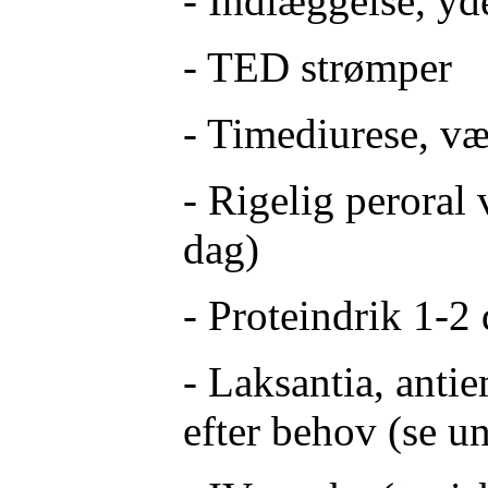
- Indlæggelse, yde
- TED strømper
- Timediurese, v
- Rigelig peroral
dag)
- Proteindrik 1-2 
- Laksantia, anti
efter behov (se 