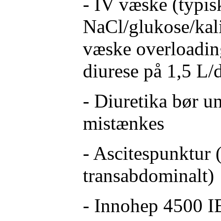
- IV væske (typis
NaCl/glukose/kal
væske overloadin
diurese på 1,5 L/
- Diuretika bør 
mistænkes
- Ascitespunktur (
transabdominalt)
- Innohep 4500 IE