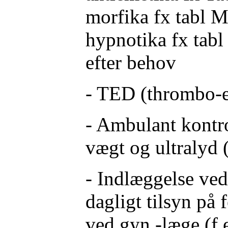
morfika fx tabl 
hypnotika fx tab
efter behov
- TED (thrombo-e
- Ambulant kontro
vægt og ultralyd
- Indlæggelse ved
dagligt tilsyn på 
ved gyn.-læge (f.e