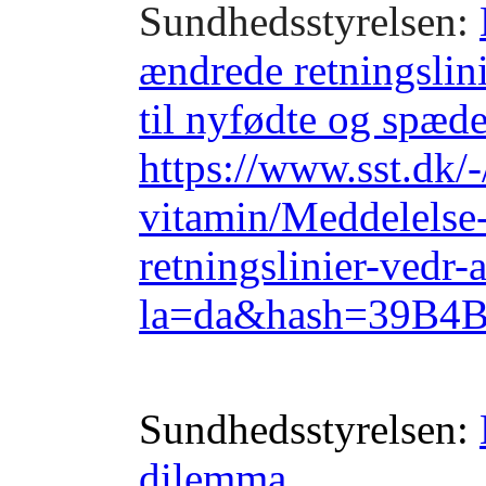
Sundhedsstyrelsen:
ændrede retningslin
til nyfødte og spæd
https://www.sst.dk/
vitamin/Meddelelse
retningslinier-vedr
la=da&hash=39B
Sundhedsstyrelsen:
dilemma