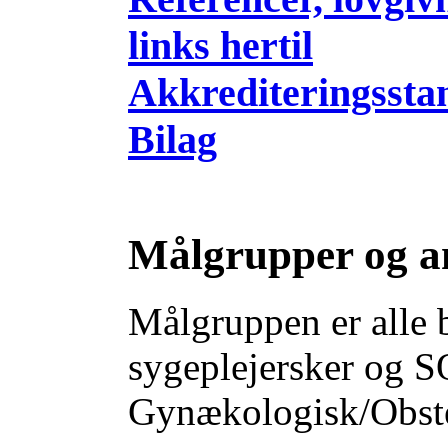
links hertil
Akkrediteringssta
Bilag
Målgrupper og a
Målgruppen er alle 
sygeplejersker og SO
Gynækologisk/Obstet