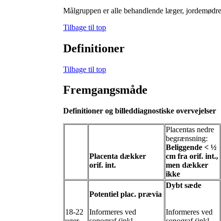
Målgruppen er alle behandlende læger, jordemødre,
Tilbage til top
Definitioner
Tilbage til top
Fremgangsmåde
Definitioner og billeddiagnostiske overvejelser
Placentas nedre
begrænsning:
Beliggende < ½
Placenta dækker
cm fra orif. int.,
orif. int.
men dækker
ikke
Dybt sæde
Potentiel plac. prævia
18-22
Informeres ved
Informeres ved
uger
sonograf (inkl.
sonograf (inkl.