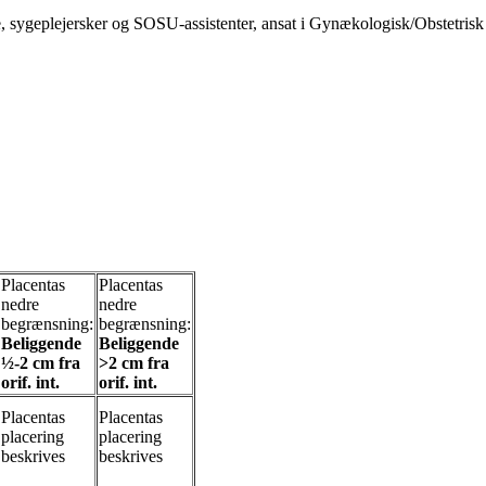
 sygeplejersker og SOSU-assistenter, ansat i Gynækologisk/Obstetrisk 
Placentas
Placentas
nedre
nedre
begrænsning:
begrænsning:
Beliggende
Beliggende
½-2 cm fra
>2 cm fra
orif. int.
orif. int.
Placentas
Placentas
placering
placering
beskrives
beskrives