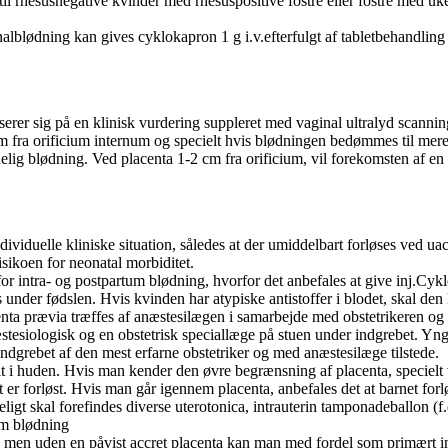
til rhesusnegative kvinder med rhesuspositive fostre eller fostre med uk
lblødning kan gives cyklokapron 1 g i.v.efterfulgt af tabletbehandling
rer sig på en klinisk vurdering suppleret med vaginal ultralyd scannin
m fra orificium internum og specielt hvis blødningen bedømmes til mer
delig blødning. Ved placenta 1-2 cm fra orificium, vil forekomsten af en
dividuelle kliniske situation, således at der umiddelbart forløses ved u
risikoen for neonatal morbiditet.
r intra- og postpartum blødning, hvorfor det anbefales at give inj.Cyklo
s under fødslen. Hvis kvinden har atypiske antistoffer i blodet, skal de
centa prævia træffes af anæstesilægen i samarbejde med obstetrikeren o
stesiologisk og en obstetrisk speciallæge på stuen under indgrebet. Yng
indgrebet af den mest erfarne obstetriker og med anæstesilæge tilstede.
nit i huden. Hvis man kender den øvre begrænsning af placenta, speciel
 er forløst. Hvis man går igennem placenta, anbefales det at barnet forlø
ligt skal forefindes diverse uterotonica, intrauterin tamponadeballon (f.
tum blødning
 men uden en påvist accret placenta kan man med fordel som primært i