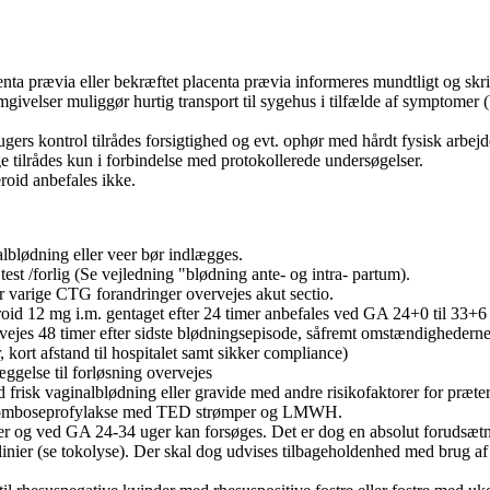
a prævia eller bekræftet placenta prævia informeres mundtligt og skrift
velser muliggør hurtig transport til sygehus i tilfælde af symptomer (b
rs kontrol tilrådes forsigtighed og evt. ophør med hårdt fysisk arbejde,
 tilrådes kun i forbindelse med protokollerede undersøgelser.
oid anbefales ikke.
lblødning eller veer bør indlægges.
st /forlig (Se vejledning "blødning ante- og intra- partum).
 varige CTG forandringer overvejes akut sectio.
d 12 mg i.m. gentaget efter 24 timer anbefales ved GA 24+0 til 33+6
ejes 48 timer efter sidste blødningsepisode, såfremt omstændighederne
, kort afstand til hospitalet samt sikker compliance)
ggelse til forløsning overvejes
 frisk vaginalblødning eller gravide med andre risikofaktorer for præter
 tromboseprofylakse med TED strømper og LMWH.
er og ved GA 24-34 uger kan forsøges. Det er dog en absolut forudsætni
linier (se tokolyse). Der skal dog udvises tilbageholdenhed med brug 