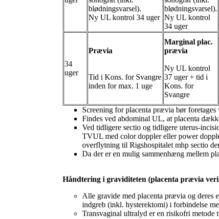
blødningsvarsel).
blødningsvarsel).
Ny UL kontrol 34 uger
Ny UL kontrol
34 uger
Marginal plac.
Prævia
prævia
34
Ny UL kontrol
uger
Tid i Kons. for Svangre
37 uger + tid i
inden for max. 1 uge
Kons. for
Svangre
Screening for placenta prævia bør foretages
Findes ved abdominal UL, at placenta dækker
Ved tidligere sectio og tidligere uterus-inci
TVUL med color doppler eller power doppler
overflytning til Rigshospitalet mhp sectio der
Da der er en mulig sammenhæng mellem place
Håndtering i graviditeten (placenta prævia veri
Alle gravide med placenta prævia og deres ev
indgreb (inkl. hysterektomi) i forbindelse m
Transvaginal ultralyd er en risikofri metode 