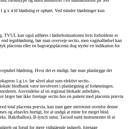
endt rhesustype og uden antistoffer i en standarddosis på 300
 1 g x 4 til blødning er ophørt. Ved mindre blødninger kun
g. TVUL kan også udføres i fødselssituationen hvis forholdene er
e end tegnblødning, bør man overveje sectio, men vaginalfødsel kan
 tyk placenta eller en bagvægsplacenta dog styrke en indikation for
acceptabel blødning. Hvor det er muligt, bør man planlægge det
kapron 1 g i.v. før såvel akut som elektivt sectio.
n lokale blodbank være involveret i planlægning af forløsningen.
g moderen. Anvendelse af en regional blokade anbefales.
re læger bør ikke foretage sectio hos en patient med placenta prævia
t ved total placenta prævia, kan man gøre uterotomi ovenfor denne
ses og afnavles hurtigt, for at undgå at miste for meget blod.
eks. Bakriballon), B-lynch sutur, Tacosil samt instrumenter til at
ndgreb og forud for mere vidtgående indgreb, foretage