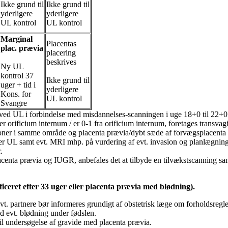
Ikke grund til
Ikke grund til
yderligere
yderligere
UL kontrol
UL kontrol
Marginal
Placentas
plac. prævia
placering
beskrives
Ny UL
kontrol 37
Ikke grund til
uger + tid i
yderligere
Kons. for
UL kontrol
Svangre
 ved UL i forbindelse med misdannelses-scanningen i uge 18+0 til 22+0
 orificium internum / er 0-1 fra orificium internum, foretages transvag
sioner i samme område og placenta prævia/dybt sæde af forvægsplacenta er 
 UL samt evt. MRI mhp. på vurdering af evt. invasion og planlægning a
.
nta prævia og IUGR, anbefales det at tilbyde en tilvækstscanning sam
ficeret efter 33 uger eller placenta prævia med blødning).
t. partnere bør informeres grundigt af obstetrisk læge om forholdsregler
ed evt. blødning under fødslen.
til undersøgelse af gravide med placenta prævia.