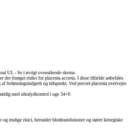
inal UL - Se i øvrigt ovenstående skema.
der forøget risiko for placenta accreta. I disse tilfælde anbefales
f forløsningsindgreb og tidspunkt. Ved percret placenta overvejes
tidig med ultralydkontrol i uge 34+0
 og mulige risici, herunder blodtransfusioner og større kirurgiske