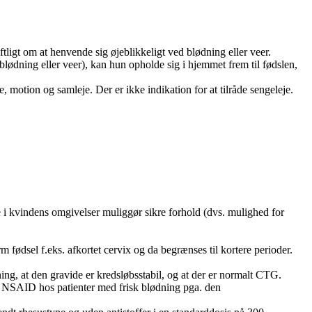
ligt om at henvende sig øjeblikkeligt ved blødning eller veer.
lødning eller veer), kan hun opholde sig i hjemmet frem til fødslen,
 motion og samleje. Der er ikke indikation for at tilråde sengeleje.
 i kvindens omgivelser muliggør sikre forhold (dvs. mulighed for
m fødsel f.eks. afkortet cervix og da begrænses til kortere perioder.
ng, at den gravide er kredsløbsstabil, og at der er normalt CTG.
af NSAID hos patienter med frisk blødning pga. den