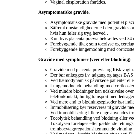
Vaginal eksploration frarådes.
Asymptomatiske gravide.
Asymptomatiske gravide med potentiel placent
Såfremt omstændighederne i den gravides omgi
hvis hun føler sig tryg herved .
Kun hvis placenta prævia bekræftes ved 34 uge
Forebyggende tiltag som tocolyse og cerclage
Forebyggende lungemodning med corticoster
Gravide med symptomer (veer eller blødning)
Gravide med placenta prævia og frisk vagina
Der bør anlægges i.v. adgang og tages BAS te
Ved hæmodynamisk påvirkede patienter eller
Lungemodnende behandling med corticosteroi
Ved mindre blødninger kan udskrivelse overv
telefonkontakt, hurtig transport med ledsager
Ved mere end to blødningsepisoder bør indlæ
Immobilisering bør reserveres til gravide med
Ved immobilisering i flere dage anvendes
Tocolytisk behandling ved blødning eller ve
Tokolysen foretages efter gældende retnings
trombocytaggregationshæmmende virkning.