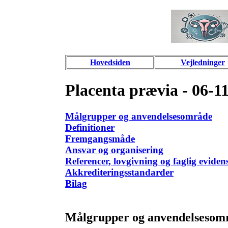
Hovedsiden
Vejledninger
Placenta prævia - 06-1
Målgrupper og anvendelsesområde
Definitioner
Fremgangsmåde
Ansvar og organisering
Referencer, lovgivning og faglig evidens
Akkrediteringsstandarder
Bilag
Målgrupper og anvendelsesom