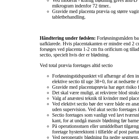
Ved moderat - kraftig blødning gives anti-D 
mikrogram indenfor 72 timer..
Gravide med placenta prævia og større vagina
tabletbehandling.
Håndtering under fødslen:
Forløsningsmåden base
uafklarede. Hvis placentakanten er mindre end 2 c
forsøges ved placenta 1-2 cm fra orificium og tilla
sectio, specielt hvis der er blødning.
Ved total prævia foretages altid sectio
Forløsningstidspunktet vil afhænge af den in
elektive sectio til uge 38+0, for at nedsætte 
Gravide med placentaprøvia har øget risiko fo
Det skal være muligt, at rekvirere blod strak
Valg af anæstesi teknik til kvinder med pla
Ved elektivt sectio bør der være både en anæ
uden supervision. Ved akut sectio foretages 
Sectio foretages som vanligt ved lavt tværs
kant, for at undgå massiv blødning før barnet
På operationsstuen eller umiddelbart tilgænge
foretage hysterektomi i tilfælde af post par
Ved peroperativ blødning fra nedre segment,