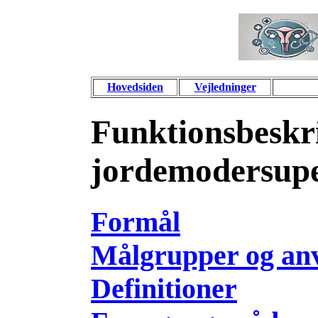
Hovedsiden
Vejledninger
Funktionsbeskri
jordemodersupe
Formål
Målgrupper og an
Definitioner