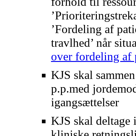
forhold til resso
’Prioriteringstre
’Fordeling af pat
travlhed’ når sit
over fordeling af
KJS skal sammen 
p.p.med jordemod
igangsættelser
KJS skal deltage 
kliniske retningsl