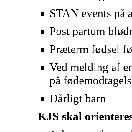
STAN events på a
Post partum blød
Præterm fødsel f
Ved melding af en
på fødemodtagels
Dårligt barn
KJS skal orientere