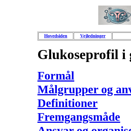
Hovedsiden
Vejledninger
Glukoseprofil i
Formål
Målgrupper og an
Definitioner
Fremgangsmåde
Ansvar og organis