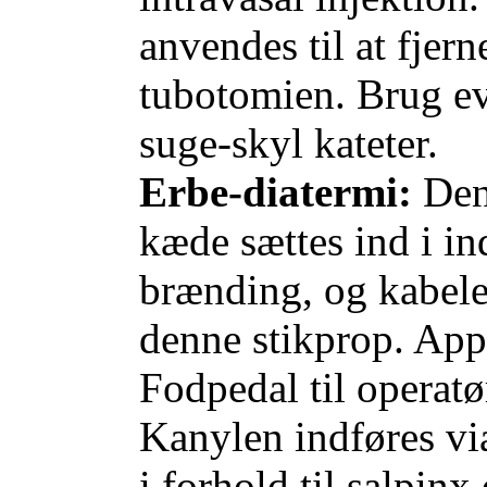
anvendes til at fjer
tubotomien. Brug ev
suge-skyl kateter.
Erbe-diatermi:
Den 
kæde sættes ind i 
brænding, og kabelet
denne stikprop. Appar
Fodpedal til operatø
Kanylen indføres via
i forhold til salpinx