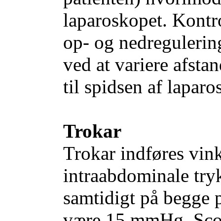
laparoskopet. Kontro
op- og nedregulering
ved at variere afsta
til spidsen af laparo
Trokar
Trokar indføres vink
intraabdominale tryk
samtidigt på begge 
være 15 mmHg. Scop 