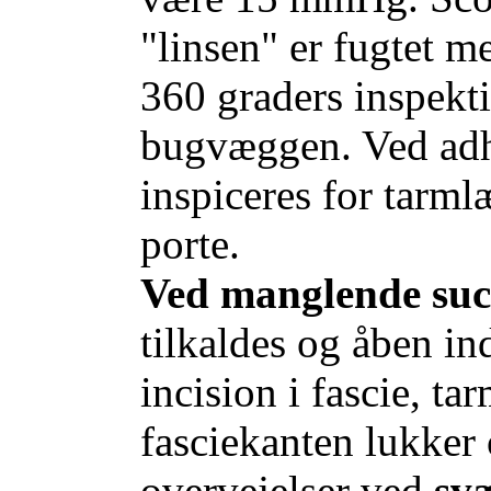
"linsen" er fugtet m
360 graders inspekti
bugvæggen. Ved adhæ
inspiceres for tarmlæ
porte.
Ved manglende succ
tilkaldes og åben in
incision i fascie, ta
fasciekanten lukker
overvejelser ved
svæ