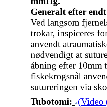
mmHg.
Generalt efter endt
Ved langsom fjernels
trokar, inspiceres fo
anvendt atraumatisk
nødvendigt at suturer
åbning efter 10mm tr
fiskekrogsnål anven
sutureringen via sko
Tubotomi:
(Video