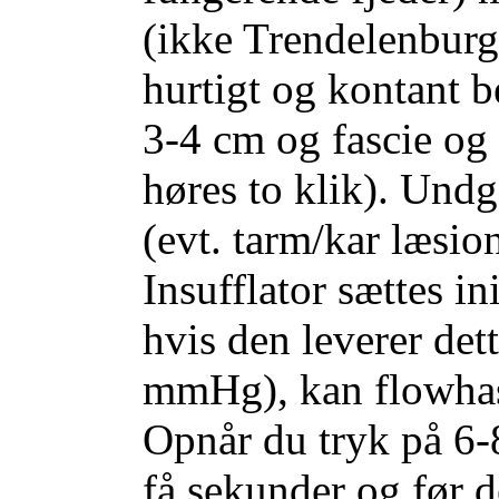
(ikke Trendelenburg
hurtigt og kontant 
3-4 cm og fascie og 
høres to klik). Undg
(evt. tarm/kar læsio
Insufflator sættes ini
hvis den leverer det
mmHg), kan flowhast
Opnår du tryk på 6-
få sekunder og før d