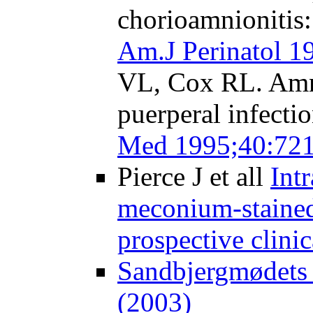
chorioamnionitis:
Am.J Perinatol 1
VL, Cox RL. Amni
puerperal infecti
Med 1995;40:721
Pierce J et all
Int
meconium-stained 
prospective clinica
Sandbjergmødets 
(2003)