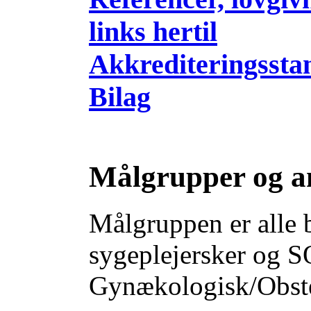
links hertil
Akkrediteringssta
Bilag
Målgrupper og a
Målgruppen er alle 
sygeplejersker og SO
Gynækologisk/Obstet