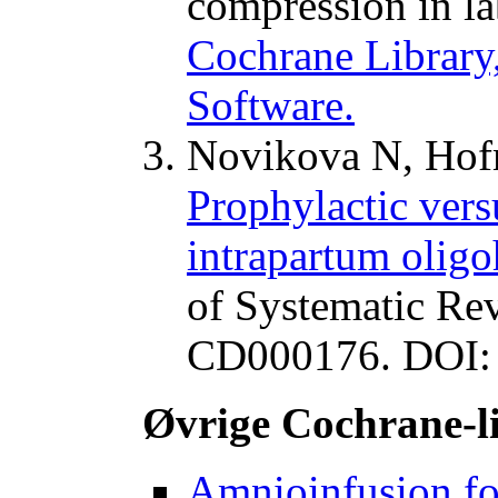
compression in l
Cochrane Library,
Software.
Novikova N, Hofm
Prophylactic vers
intrapartum olig
of Systematic Rev
CD000176. DOI:
Øvrige Cochrane-l
Amnioinfusion fo